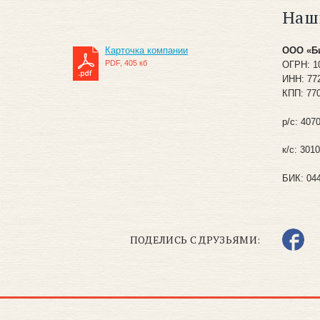
Наш
Карточка компании
ООО «Би
PDF, 405 кб
ОГРН: 1
ИНН: 77
КПП: 77
р/с: 40
к/с: 301
БИК: 04
ПОДЕЛИСЬ С ДРУЗЬЯМИ: