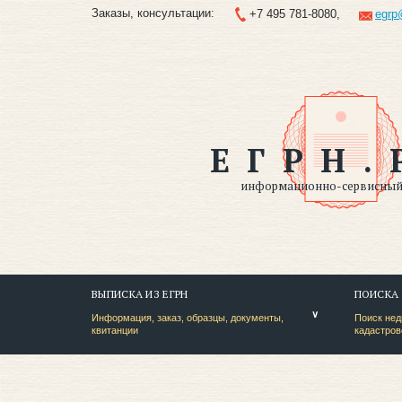
Заказы, консультации:
+7 495 781-8080,
egrp
ЕГРН.
информационно-сервисный 
ВЫПИСКА ИЗ ЕГРН
ПОИСКА
Информация, заказ, образцы, документы,
Поиск нед
квитанции
кадастров