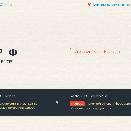
Контакты, реквизиты
@blh.ru
РФ
Информационный раздел
ресурс
 ОБЪЕКТА
КАДАСТРОВАЯ КАРТА
вижимости и участков по
поиск объектов, информация
НОВОЕ
ому номеру или адресу
объектам, заказ документов