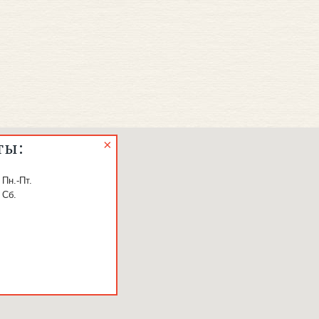
ты:
 Пн.-Пт.
 Сб.