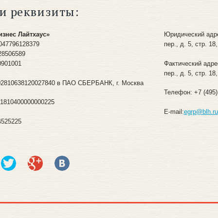
и реквизиты:
знес Лайтхаус»
Юридический адре
047796128379
пер., д. 5, стр. 18,
28506589
Фактический адре
0901001
пер., д. 5, стр. 18,
702810638120027840 в ПАО СБЕРБАНК, г. Москва
Телефон: +7 (495)
01810400000000225
E-mail:
egrp@blh.ru
4525225